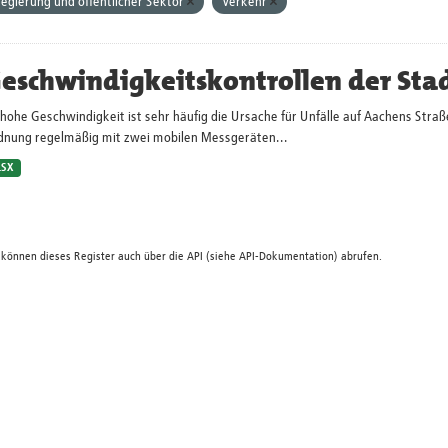
egierung und öffentlicher Sektor
Verkehr
eschwindigkeitskontrollen der Sta
hohe Geschwindigkeit ist sehr häufig die Ursache für Unfälle auf Aachens Straß
dnung regelmäßig mit zwei mobilen Messgeräten...
LSX
 können dieses Register auch über die
API
(siehe
API-Dokumentation
) abrufen.