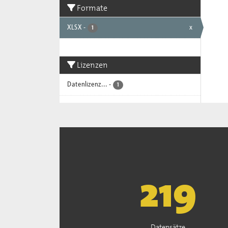
Formate
XLSX
-
x
1
Lizenzen
Datenlizenz...
-
1
223
Datensätze