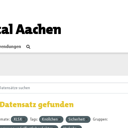
tal Aachen
endungen
 Datensatz gefunden
rmate:
XLSX
Tags:
Knöllchen
Sicherheit
Gruppen: