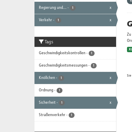
R
Regierung und...
-
x
1
Verkehr
-
x
G
1
Zu 
Tags
Or
X
Geschwindigkeitskontrollen
-
1
Geschwindigkeitsmessungen
-
1
Sie
Knöllchen
-
x
1
Ordnung
-
1
Sicherheit
-
x
1
Straßenverkehr
-
1