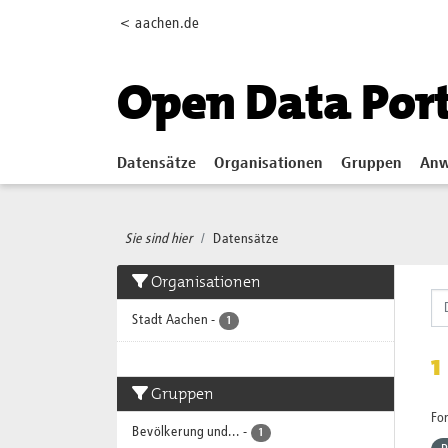
Skip to main content
< aachen.de
Open Data Por
Datensätze
Organisationen
Gruppen
Anw
Sie sind hier
Datensätze
Organisationen
Stadt Aachen
-
1
1
Gruppen
Fo
Bevölkerung und...
-
1