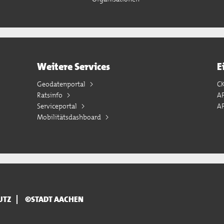
Weitere Services
E
Geodatenportal
C
Ratsinfo
A
Serviceportal
AP
Mobilitätsdashboard
UTZ
©STADT AACHEN