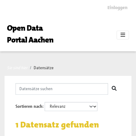
Skip to main content
Einloggen
Open Data
Portal Aachen
Sie sind hier
Datensätze
Sortieren nach
1 Datensatz gefunden