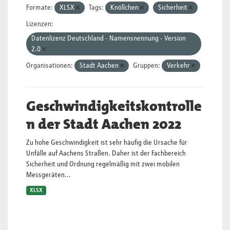
Formate:
XLSX
Tags:
Knöllchen
Sicherheit
Lizenzen:
Datenlizenz Deutschland - Namensnennung - Version
2.0
Organisationen:
Stadt Aachen
Gruppen:
Verkehr
Geschwindigkeitskontrolle
n der Stadt Aachen 2022
Zu hohe Geschwindigkeit ist sehr häufig die Ursache für
Unfälle auf Aachens Straßen. Daher ist der Fachbereich
Sicherheit und Ordnung regelmäßig mit zwei mobilen
Messgeräten...
XLSX