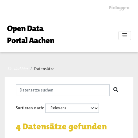
Skip to main content
Einloggen
Open Data
Portal Aachen
Sie sind hier
Datensätze
Sortieren nach
4 Datensätze gefunden