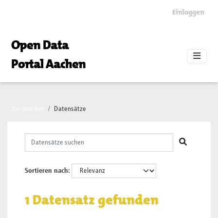
Skip to main content
Einloggen
Open Data
Portal Aachen
Sie sind hier
Datensätze
Sortieren nach
1 Datensatz gefunden