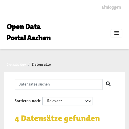
Skip to main content
Einloggen
Open Data
Portal Aachen
Sie sind hier
Datensätze
Sortieren nach
4 Datensätze gefunden