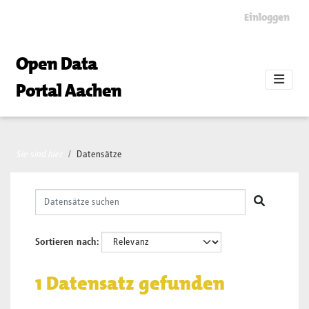
Skip to main content
Einloggen
Open Data
Portal Aachen
Sie sind hier
Datensätze
Sortieren nach
1 Datensatz gefunden