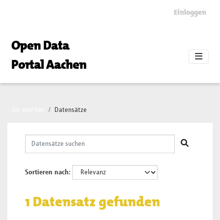
Skip to main content
Einloggen
Open Data
Portal Aachen
Sie sind hier
Datensätze
Sortieren nach
1 Datensatz gefunden