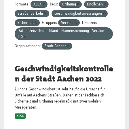
Formate:
XLSX
Tags:
Ordnung
Knöllchen
Straßenverkehr
Geschwindigkeitsmessungen
Sicherheit
Gruppen:
Verkehr
Lizenzen:
Datenlizenz Deutschland - Namensnennung - Version
2.0
Organisationen:
Stadt Aachen
Geschwindigkeitskontrolle
n der Stadt Aachen 2022
Zu hohe Geschwindigkeit ist sehr häufig die Ursache für
Unfälle auf Aachens Straßen. Daher ist der Fachbereich
Sicherheit und Ordnung regelmäßig mit zwei mobilen
Messgeräten...
XLSX