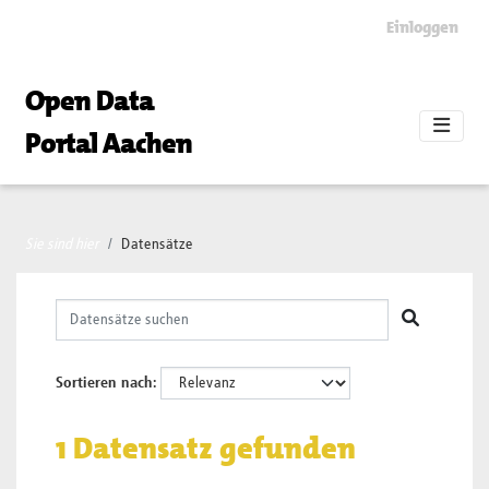
Skip to main content
Einloggen
Open Data
Portal Aachen
Sie sind hier
Datensätze
Sortieren nach
1 Datensatz gefunden