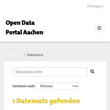
Skip to main content
Einloggen
Open Data
Portal Aachen
Sie sind hier
Datensätze
Sortieren nach
1 Datensatz gefunden