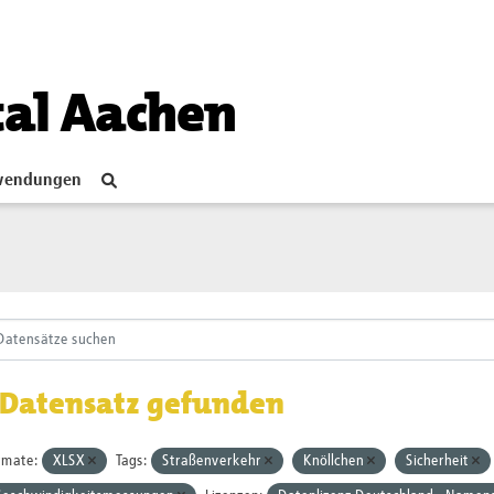
tal Aachen
endungen
 Datensatz gefunden
rmate:
XLSX
Tags:
Straßenverkehr
Knöllchen
Sicherheit