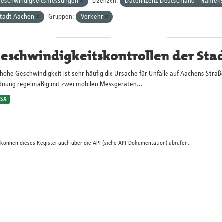
eschwindigkeitsmessungen
Lizenzen:
Datenlizenz Deutschland - Namens
tadt Aachen
Gruppen:
Verkehr
eschwindigkeitskontrollen der Sta
hohe Geschwindigkeit ist sehr häufig die Ursache für Unfälle auf Aachens Straß
dnung regelmäßig mit zwei mobilen Messgeräten...
LSX
 können dieses Register auch über die
API
(siehe
API-Dokumentation
) abrufen.