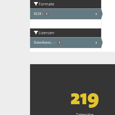
Formate
XLSX
-
x
1
Lizenzen
Datenlizenz...
-
x
1
222
Datensätze