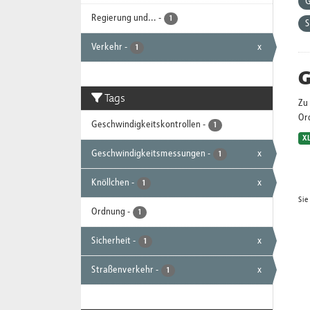
G
Regierung und...
-
1
S
Verkehr
-
x
1
G
Tags
Zu 
Or
Geschwindigkeitskontrollen
-
1
X
Geschwindigkeitsmessungen
-
x
1
Knöllchen
-
x
1
Sie
Ordnung
-
1
Sicherheit
-
x
1
Straßenverkehr
-
x
1