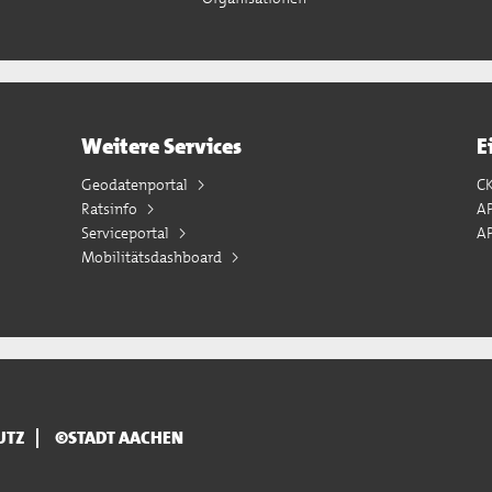
Weitere Services
E
Geodatenportal
C
Ratsinfo
A
Serviceportal
AP
Mobilitätsdashboard
UTZ
©STADT AACHEN