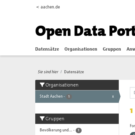
Skip to main content
< aachen.de
Open Data Por
Datensätze
Organisationen
Gruppen
Anw
Sie sind hier
Datensätze
Organisationen
Stadt Aachen
-
x
1
1
Gruppen
Fo
Bevölkerung und...
-
1