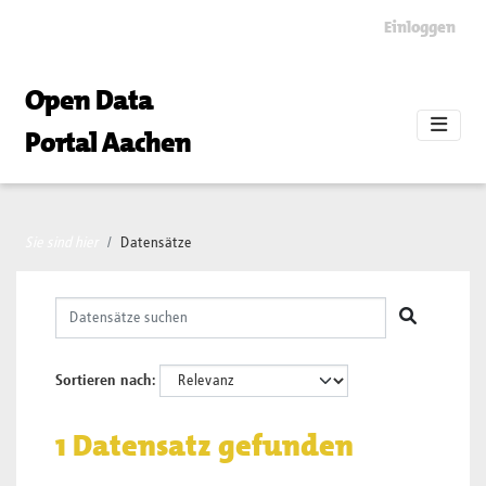
Skip to main content
Einloggen
Open Data
Portal Aachen
Sie sind hier
Datensätze
Sortieren nach
1 Datensatz gefunden