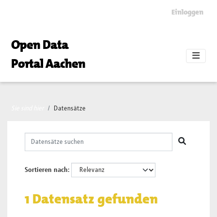
Skip to main content
Einloggen
Open Data
Portal Aachen
Sie sind hier
Datensätze
Sortieren nach
1 Datensatz gefunden