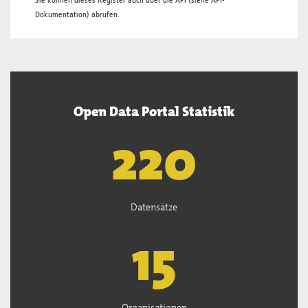
Sie können dieses Register auch über die
API
(siehe
API-
Dokumentation
) abrufen.
Open Data Portal Statistik
222
Datensätze
15
Organisationen