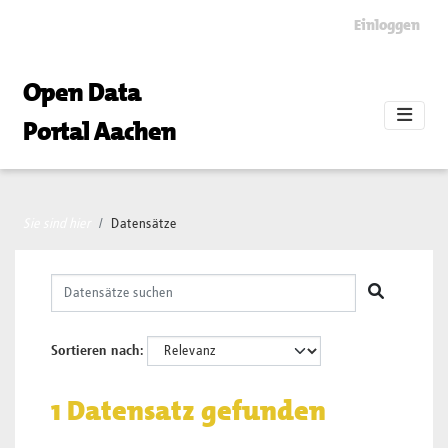
Skip to main content
Einloggen
Open Data
Portal Aachen
Sie sind hier
Datensätze
Sortieren nach
1 Datensatz gefunden