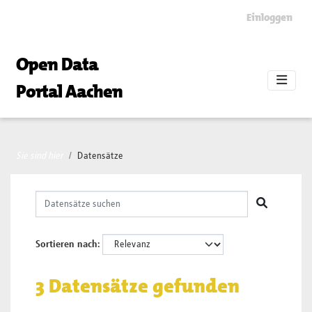
Skip to main content
Einloggen
Open Data
Portal Aachen
Sie sind hier
Datensätze
Sortieren nach
3 Datensätze gefunden