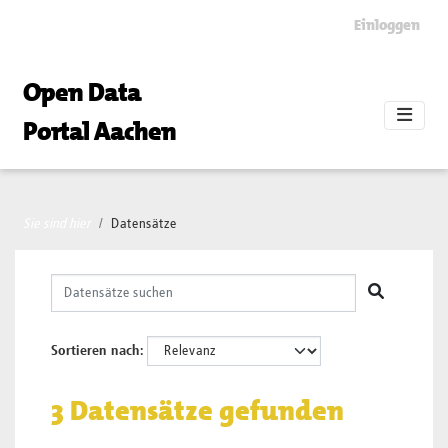
Skip to main content
Einloggen
Open Data
Portal Aachen
Sie sind hier
Datensätze
Sortieren nach
3 Datensätze gefunden