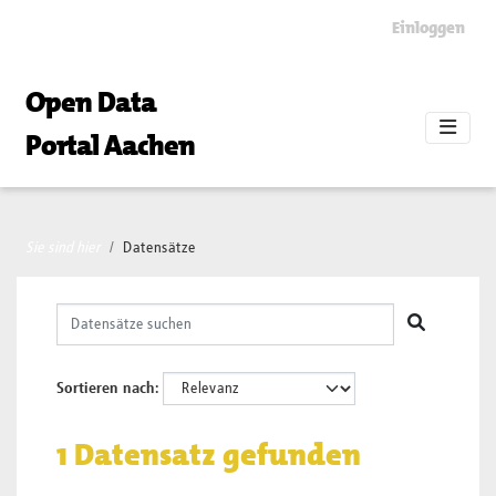
Skip to main content
Einloggen
Open Data
Portal Aachen
Sie sind hier
Datensätze
Sortieren nach
1 Datensatz gefunden