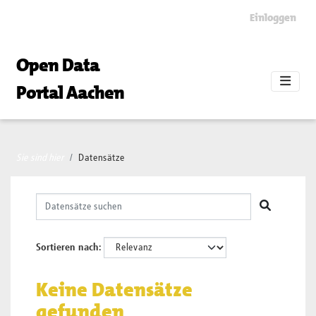
Skip to main content
Einloggen
Open Data
Portal Aachen
Sie sind hier
Datensätze
Sortieren nach
Keine Datensätze
gefunden