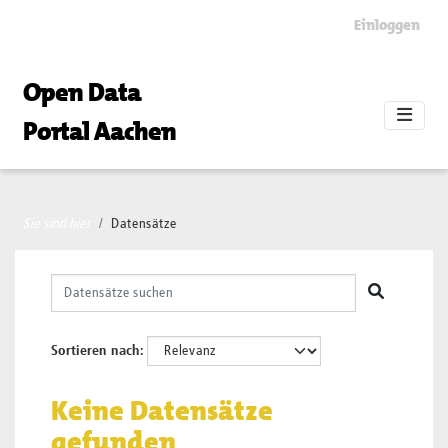
Skip to main content
Einloggen
Open Data
Portal Aachen
Sie sind hier
Datensätze
Sortieren nach
Keine Datensätze
gefunden