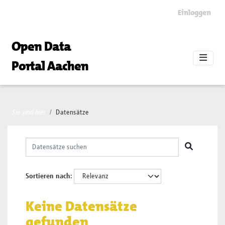
Skip to main content
Einloggen
Open Data
Portal Aachen
Sie sind hier
Datensätze
Sortieren nach
Keine Datensätze
gefunden