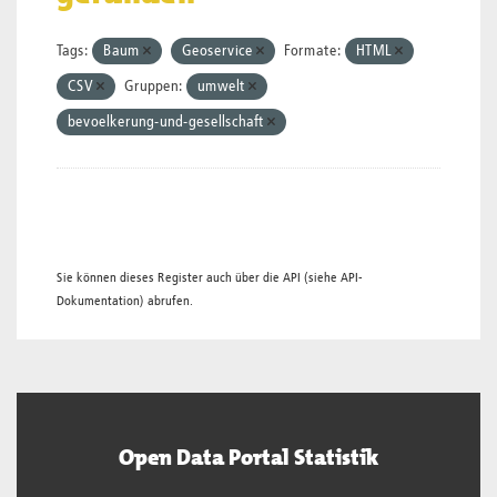
Tags:
Baum
Geoservice
Formate:
HTML
CSV
Gruppen:
umwelt
bevoelkerung-und-gesellschaft
Sie können dieses Register auch über die
API
(siehe
API-
Dokumentation
) abrufen.
Open Data Portal Statistik