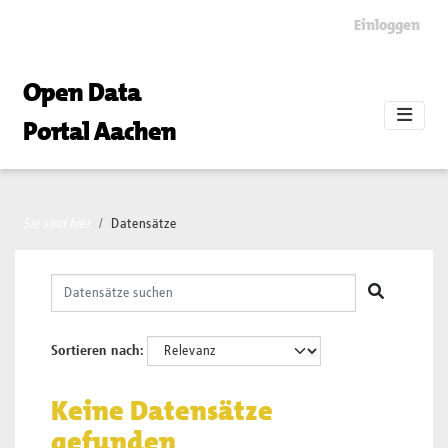
Skip to main content
Einloggen
Open Data
Portal Aachen
Sie sind hier
Datensätze
Sortieren nach
Keine Datensätze
gefunden