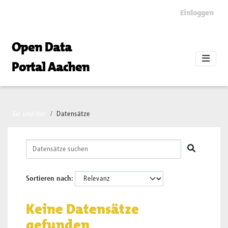
Skip to main content
Einloggen
Open Data
Portal Aachen
Sie sind hier
Datensätze
Sortieren nach
Keine Datensätze
gefunden