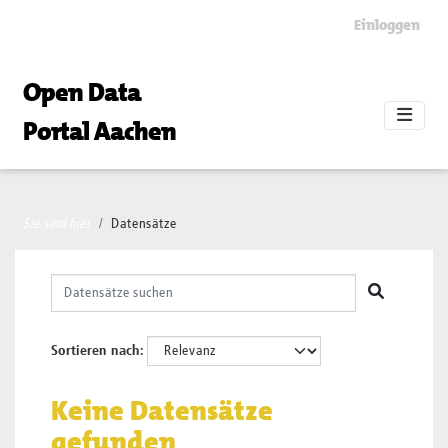
Skip to main content
Einloggen
Open Data
Portal Aachen
Sie sind hier
Datensätze
Sortieren nach
Keine Datensätze
gefunden