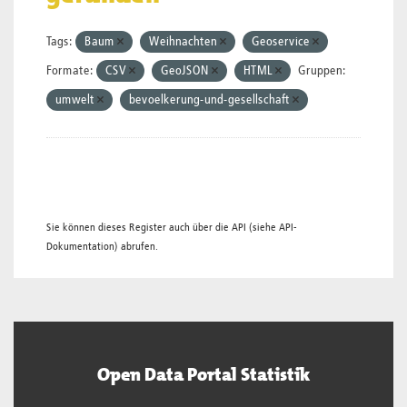
Tags:
Baum
Weihnachten
Geoservice
Formate:
CSV
GeoJSON
HTML
Gruppen:
umwelt
bevoelkerung-und-gesellschaft
Sie können dieses Register auch über die
API
(siehe
API-
Dokumentation
) abrufen.
Open Data Portal Statistik