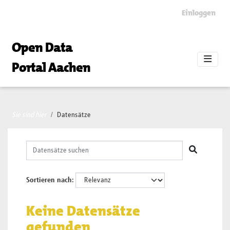
Skip to main content
Einloggen
Open Data
Portal Aachen
Sie sind hier
Datensätze
Sortieren nach
Keine Datensätze
gefunden