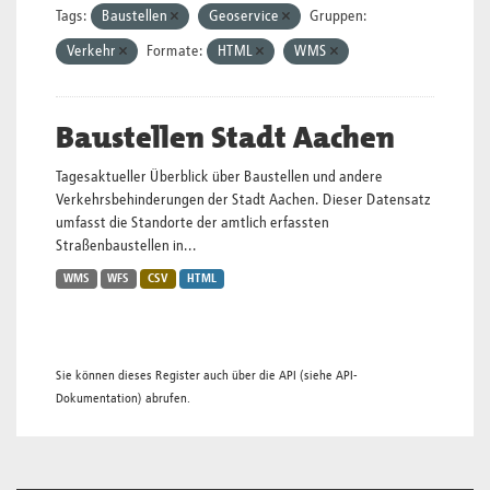
Tags:
Baustellen
Geoservice
Gruppen:
Verkehr
Formate:
HTML
WMS
Baustellen Stadt Aachen
Tagesaktueller Überblick über Baustellen und andere
Verkehrsbehinderungen der Stadt Aachen. Dieser Datensatz
umfasst die Standorte der amtlich erfassten
Straßenbaustellen in...
WMS
WFS
CSV
HTML
Sie können dieses Register auch über die
API
(siehe
API-
Dokumentation
) abrufen.