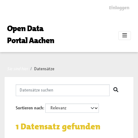
Skip to main content
Einloggen
Open Data
Portal Aachen
Sie sind hier
Datensätze
Sortieren nach
1 Datensatz gefunden