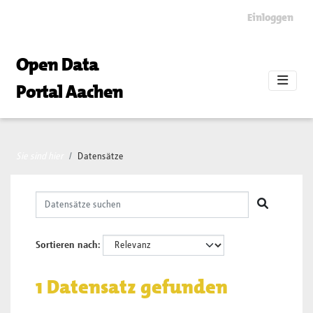
Skip to main content
Einloggen
Open Data
Portal Aachen
Sie sind hier
Datensätze
Sortieren nach
1 Datensatz gefunden