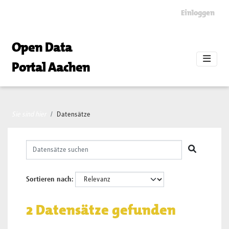
Skip to main content
Einloggen
Open Data
Portal Aachen
Sie sind hier
Datensätze
Sortieren nach
2 Datensätze gefunden