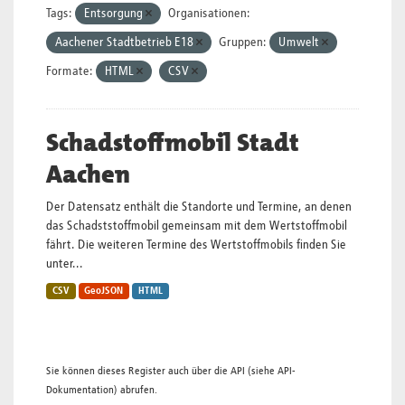
Tags:
Entsorgung
Organisationen:
Aachener Stadtbetrieb E18
Gruppen:
Umwelt
Formate:
HTML
CSV
Schadstoffmobil Stadt
Aachen
Der Datensatz enthält die Standorte und Termine, an denen
das Schadststoffmobil gemeinsam mit dem Wertstoffmobil
fährt. Die weiteren Termine des Wertstoffmobils finden Sie
unter...
CSV
GeoJSON
HTML
Sie können dieses Register auch über die
API
(siehe
API-
Dokumentation
) abrufen.