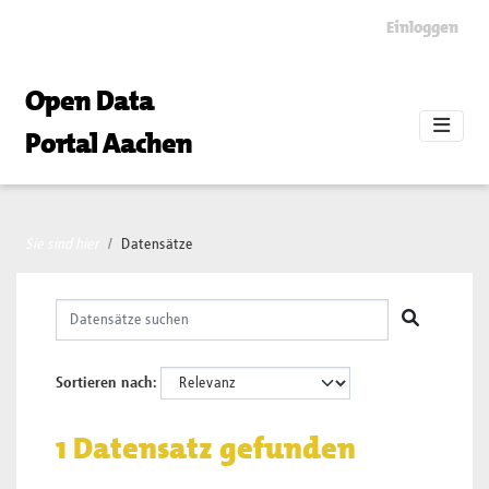
Skip to main content
Einloggen
Open Data
Portal Aachen
Sie sind hier
Datensätze
Sortieren nach
1 Datensatz gefunden