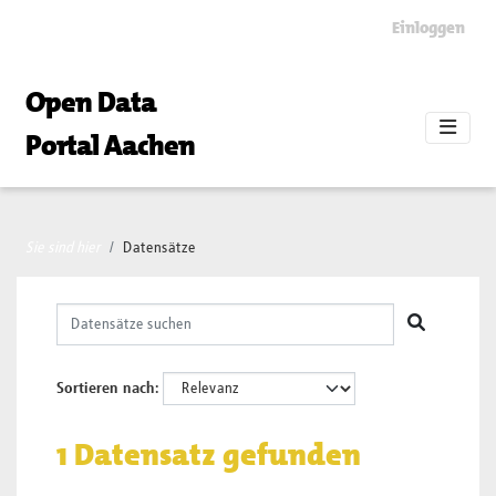
Skip to main content
Einloggen
Open Data
Portal Aachen
Sie sind hier
Datensätze
Sortieren nach
1 Datensatz gefunden