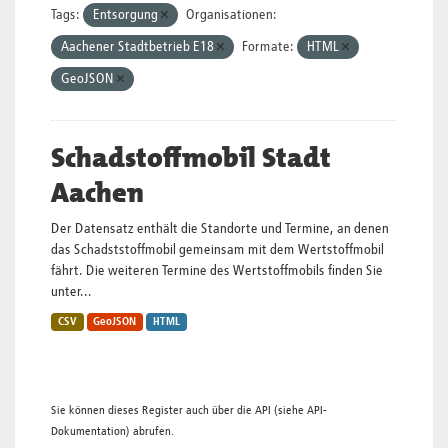
Tags:
Entsorgung
Organisationen:
Aachener Stadtbetrieb E18
Formate:
HTML
GeoJSON
Schadstoffmobil Stadt
Aachen
Der Datensatz enthält die Standorte und Termine, an denen
das Schadststoffmobil gemeinsam mit dem Wertstoffmobil
fährt. Die weiteren Termine des Wertstoffmobils finden Sie
unter...
CSV
GeoJSON
HTML
Sie können dieses Register auch über die
API
(siehe
API-
Dokumentation
) abrufen.