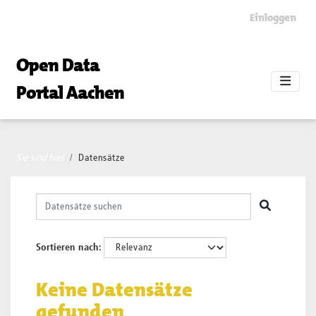
Skip to main content
Einloggen
Open Data
Portal Aachen
Sie sind hier
Datensätze
Sortieren nach
Keine Datensätze
gefunden