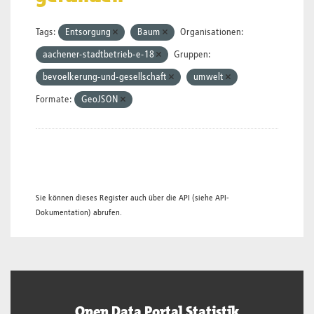
Tags:
Entsorgung
Baum
Organisationen:
aachener-stadtbetrieb-e-18
Gruppen:
bevoelkerung-und-gesellschaft
umwelt
Formate:
GeoJSON
Sie können dieses Register auch über die
API
(siehe
API-
Dokumentation
) abrufen.
Open Data Portal Statistik