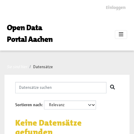
Skip to main content
Einloggen
Open Data
Portal Aachen
Sie sind hier
Datensätze
Sortieren nach
Keine Datensätze
gefunden