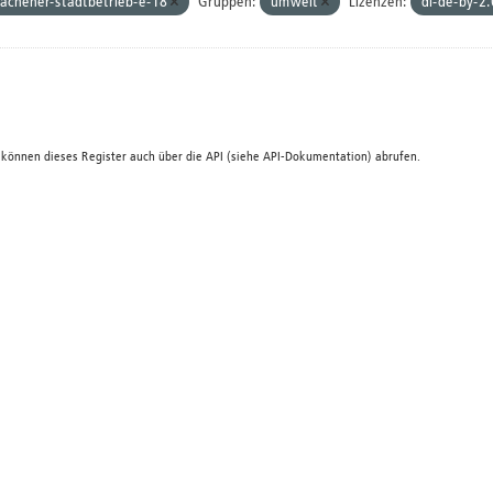
achener-stadtbetrieb-e-18
Gruppen:
umwelt
Lizenzen:
dl-de-by-2
 können dieses Register auch über die
API
(siehe
API-Dokumentation
) abrufen.