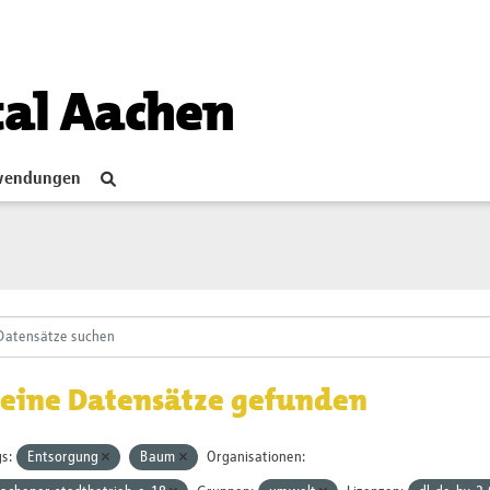
tal Aachen
endungen
eine Datensätze gefunden
s:
Entsorgung
Baum
Organisationen: