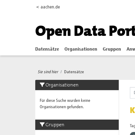
Skip to main content
< aachen.de
Open Data Por
Datensätze
Organisationen
Gruppen
Anw
Sie sind hier
Datensätze
Organisationen
Für diese Suche wurden keine
Organisationen gefunden.
K
Gruppen
Tag