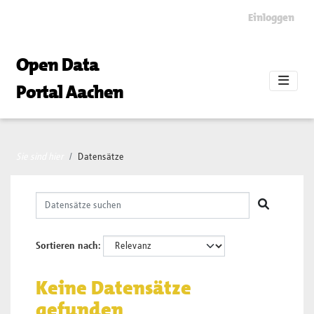
Skip to main content
Einloggen
Open Data
Portal Aachen
Sie sind hier
Datensätze
Sortieren nach
Keine Datensätze
gefunden