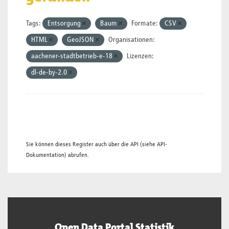
Tags:
Entsorgung
Baum
Formate:
CSV
HTML
GeoJSON
Organisationen:
aachener-stadtbetrieb-e-18
Lizenzen:
dl-de-by-2.0
Sie können dieses Register auch über die
API
(siehe
API-
Dokumentation
) abrufen.
Open Data Portal Statistik