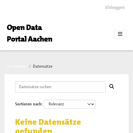
Skip to main content
Einloggen
Open Data
Portal Aachen
Sie sind hier
Datensätze
Sortieren nach
Keine Datensätze
gefunden