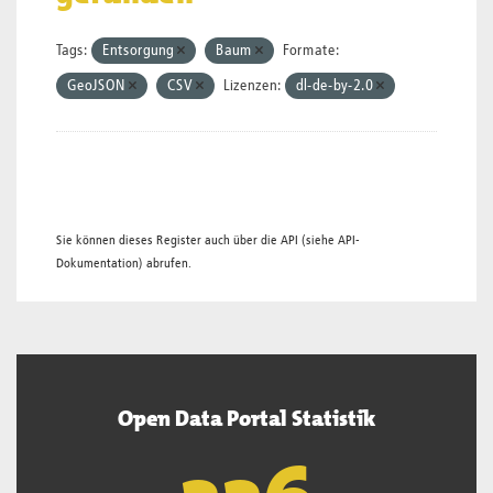
Tags:
Entsorgung
Baum
Formate:
GeoJSON
CSV
Lizenzen:
dl-de-by-2.0
Sie können dieses Register auch über die
API
(siehe
API-
Dokumentation
) abrufen.
Open Data Portal Statistik