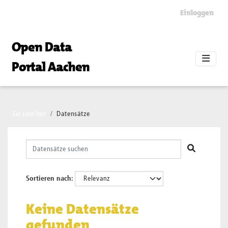
Skip to main content
Einloggen
Open Data
Portal Aachen
Sie sind hier
Datensätze
Sortieren nach
Keine Datensätze
gefunden