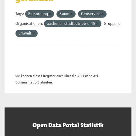
Tags:
Entsorgung
Baum
Geoservice
Organisationen:
aachener-stadtbetrieb-e-18
Gruppen:
umwelt
Sie können dieses Register auch über die
API
(siehe
API-
Dokumentation
) abrufen.
Open Data Portal Statistik