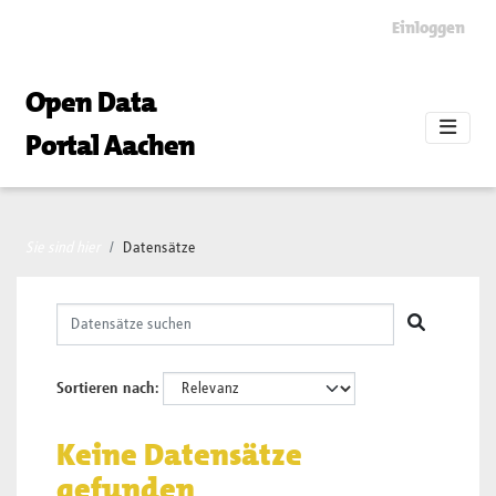
Skip to main content
Einloggen
Open Data
Portal Aachen
Sie sind hier
Datensätze
Sortieren nach
Keine Datensätze
gefunden