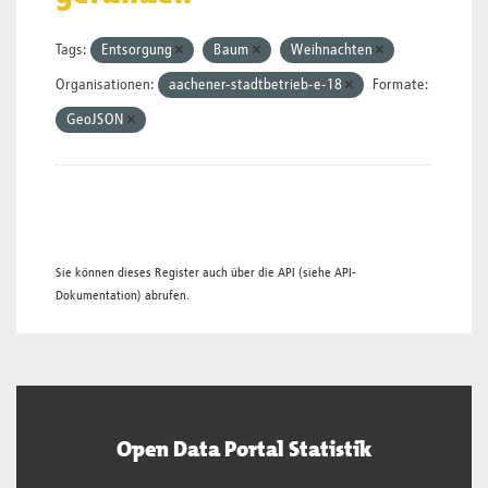
Tags:
Entsorgung
Baum
Weihnachten
Organisationen:
aachener-stadtbetrieb-e-18
Formate:
GeoJSON
Sie können dieses Register auch über die
API
(siehe
API-
Dokumentation
) abrufen.
Open Data Portal Statistik