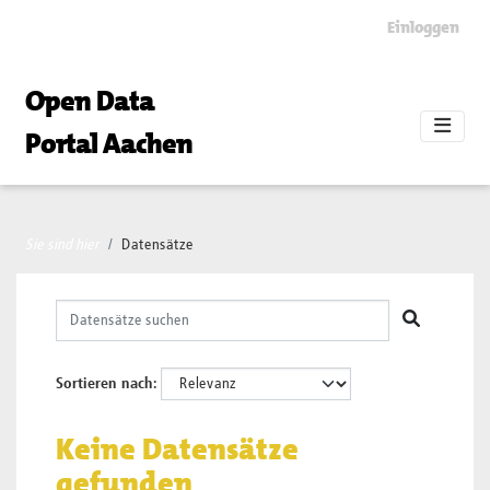
Skip to main content
Einloggen
Open Data
Portal Aachen
Sie sind hier
Datensätze
Sortieren nach
Keine Datensätze
gefunden