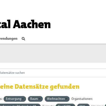
tal Aachen
endungen
eine Datensätze gefunden
s:
Entsorgung
Baum
Weihnachten
Organisationen: