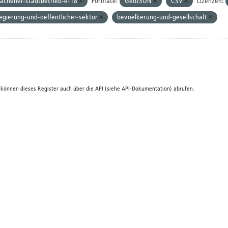
achener-stadtbetrieb-e-18
Formate:
GeoJSON
CSV
Lizenzen:
egierung-und-oeffentlicher-sektor
bevoelkerung-und-gesellschaft
 können dieses Register auch über die
API
(siehe
API-Dokumentation
) abrufen.