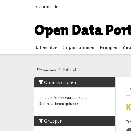
Skip to main content
< aachen.de
Open Data Por
Datensätze
Organisationen
Gruppen
Anw
Sie sind hier
Datensätze
Organisationen
Für diese Suche wurden keine
Organisationen gefunden.
K
Gruppen
Tag