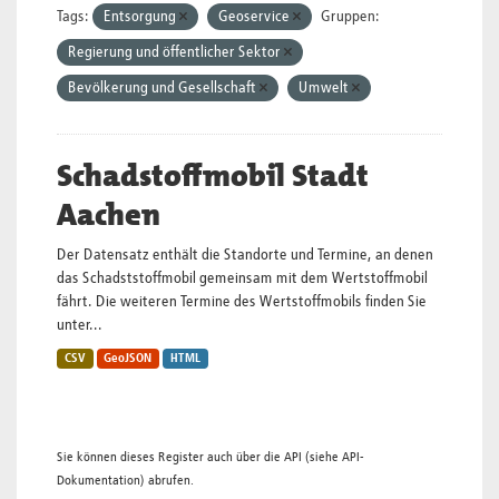
Tags:
Entsorgung
Geoservice
Gruppen:
Regierung und öffentlicher Sektor
Bevölkerung und Gesellschaft
Umwelt
Schadstoffmobil Stadt
Aachen
Der Datensatz enthält die Standorte und Termine, an denen
das Schadststoffmobil gemeinsam mit dem Wertstoffmobil
fährt. Die weiteren Termine des Wertstoffmobils finden Sie
unter...
CSV
GeoJSON
HTML
Sie können dieses Register auch über die
API
(siehe
API-
Dokumentation
) abrufen.