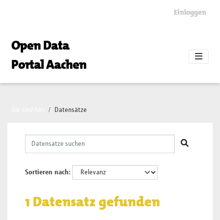
Skip to main content
Einloggen
Open Data
Portal Aachen
Sie sind hier
Datensätze
Sortieren nach
1 Datensatz gefunden