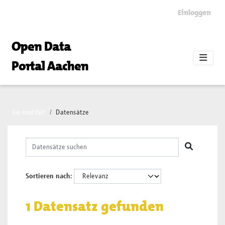
Skip to main content
Einloggen
Open Data
Portal Aachen
Sie sind hier
Datensätze
Sortieren nach
1 Datensatz gefunden