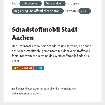
Tags:
Entsorgung
Geoservice
Gruppen:
Regierung und öffentlicher Sektor
Formate:
CSV
Schadstoffmobil Stadt
Aachen
Der Datensatz enthält die Standorte und Termine, an denen
das Schadststoffmobil gemeinsam mit dem Wertstoffmobil
fährt. Die weiteren Termine des Wertstoffmobils finden Sie
unter...
CSV
GeoJSON
HTML
Sie können dieses Register auch über die
API
(siehe
API-
Dokumentation
) abrufen.