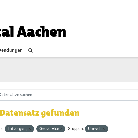
tal Aachen
endungen
 Datensatz gefunden
s:
Entsorgung
Geoservice
Gruppen:
Umwelt