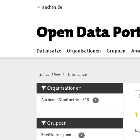
Skip to main content
< aachen.de
Open Data Por
Datensätze
Organisationen
Gruppen
Anw
Sie sind hier
Datensätze
Organisationen
Aachener Stadtbetrieb E18
-
1
1
Gruppen
Tag
Bevölkerung und...
-
1