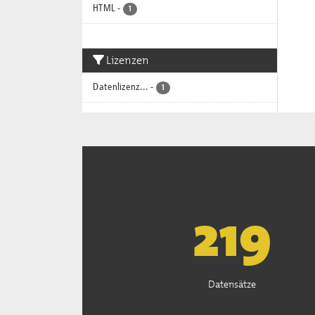
HTML
-
1
Lizenzen
Datenlizenz...
-
1
222
Datensätze