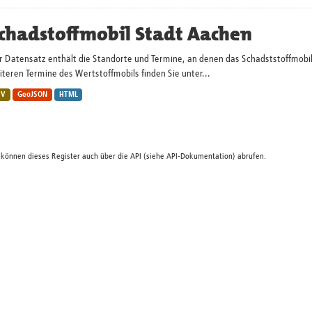
chadstoffmobil Stadt Aachen
r Datensatz enthält die Standorte und Termine, an denen das Schadststoffmobi
teren Termine des Wertstoffmobils finden Sie unter...
SV
GeoJSON
HTML
 können dieses Register auch über die
API
(siehe
API-Dokumentation
) abrufen.