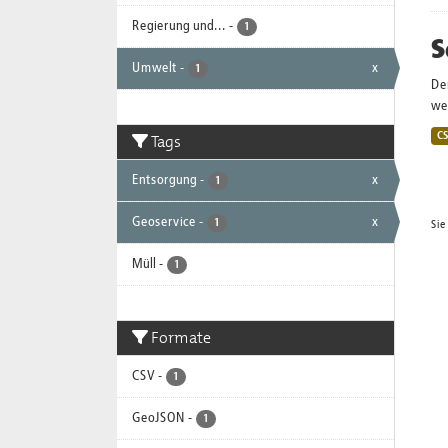
Regierung und...
-
1
S
Umwelt
-
x
1
De
wei
Tags
C
Entsorgung
-
x
1
Geoservice
-
x
1
Sie
Müll
-
1
Formate
CSV
-
1
GeoJSON
-
1