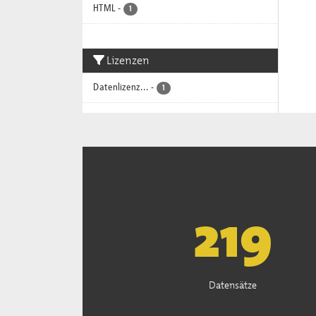
HTML
-
1
Lizenzen
Datenlizenz...
-
1
222
Datensätze