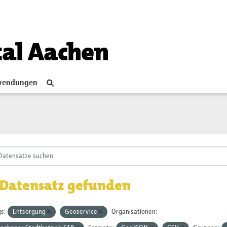
tal Aachen
endungen
 Datensatz gefunden
s:
Entsorgung
Geoservice
Organisationen: