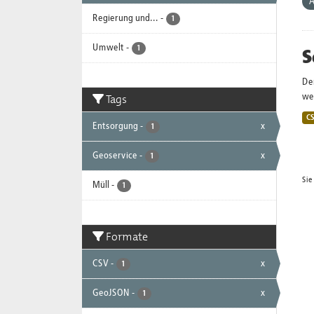
A
Regierung und...
-
1
Umwelt
-
S
1
De
Tags
wei
C
Entsorgung
-
x
1
Geoservice
-
x
1
Sie
Müll
-
1
Formate
CSV
-
x
1
GeoJSON
-
x
1