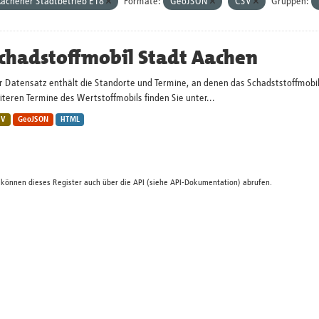
achener Stadtbetrieb E18
Formate:
GeoJSON
CSV
Gruppen:
chadstoffmobil Stadt Aachen
r Datensatz enthält die Standorte und Termine, an denen das Schadststoffmobi
teren Termine des Wertstoffmobils finden Sie unter...
SV
GeoJSON
HTML
 können dieses Register auch über die
API
(siehe
API-Dokumentation
) abrufen.