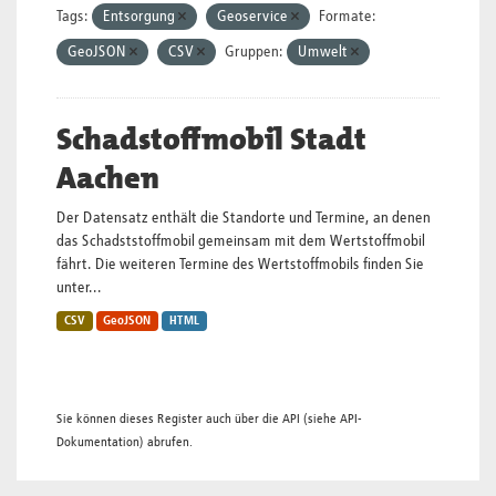
Tags:
Entsorgung
Geoservice
Formate:
GeoJSON
CSV
Gruppen:
Umwelt
Schadstoffmobil Stadt
Aachen
Der Datensatz enthält die Standorte und Termine, an denen
das Schadststoffmobil gemeinsam mit dem Wertstoffmobil
fährt. Die weiteren Termine des Wertstoffmobils finden Sie
unter...
CSV
GeoJSON
HTML
Sie können dieses Register auch über die
API
(siehe
API-
Dokumentation
) abrufen.