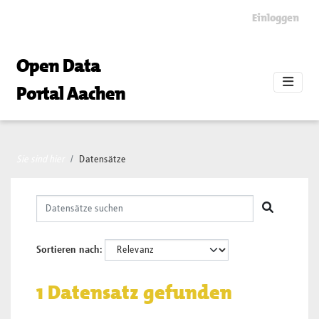
Skip to main content
Einloggen
Open Data
Portal Aachen
Sie sind hier
Datensätze
Sortieren nach
1 Datensatz gefunden