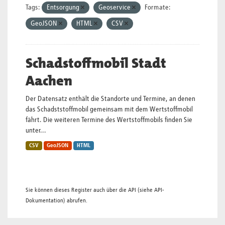
Tags:
Entsorgung
Geoservice
Formate:
GeoJSON
HTML
CSV
Schadstoffmobil Stadt
Aachen
Der Datensatz enthält die Standorte und Termine, an denen
das Schadststoffmobil gemeinsam mit dem Wertstoffmobil
fährt. Die weiteren Termine des Wertstoffmobils finden Sie
unter...
CSV
GeoJSON
HTML
Sie können dieses Register auch über die
API
(siehe
API-
Dokumentation
) abrufen.