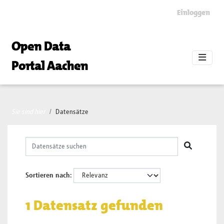
Skip to main content
Einloggen
Open Data
Portal Aachen
Sie sind hier
Datensätze
Sortieren nach
1 Datensatz gefunden