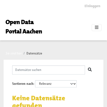
Skip to main content
Einloggen
Open Data
Portal Aachen
Sie sind hier
Datensätze
Sortieren nach
Keine Datensätze
gefunden