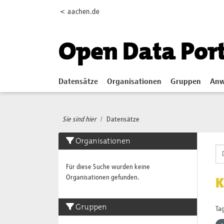
Skip to main content
< aachen.de
Open Data Por
Datensätze
Organisationen
Gruppen
Anw
Sie sind hier
Datensätze
Organisationen
Für diese Suche wurden keine
Organisationen gefunden.
K
Gruppen
Tag