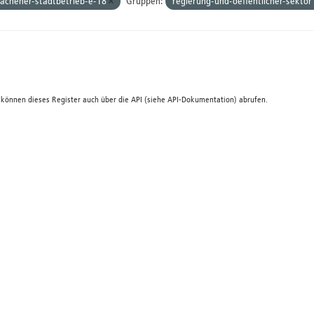
achener-stadtbetrieb-e-18
Gruppen:
regierung-und-oeffentlicher-sektor
 können dieses Register auch über die
API
(siehe
API-Dokumentation
) abrufen.