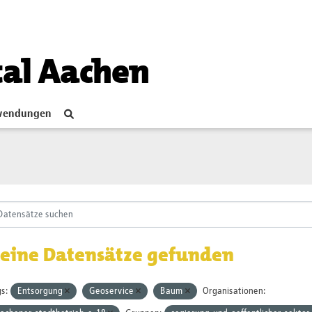
tal Aachen
endungen
eine Datensätze gefunden
s:
Entsorgung
Geoservice
Baum
Organisationen: