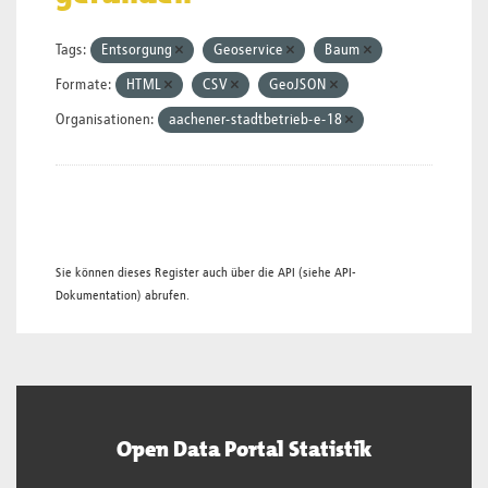
Tags:
Entsorgung
Geoservice
Baum
Formate:
HTML
CSV
GeoJSON
Organisationen:
aachener-stadtbetrieb-e-18
Sie können dieses Register auch über die
API
(siehe
API-
Dokumentation
) abrufen.
Open Data Portal Statistik