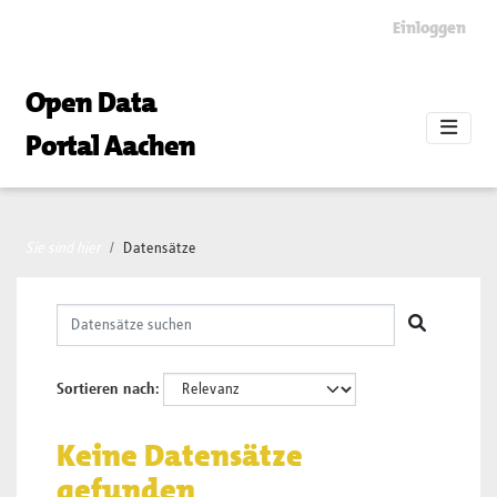
Skip to main content
Einloggen
Open Data
Portal Aachen
Sie sind hier
Datensätze
Sortieren nach
Keine Datensätze
gefunden