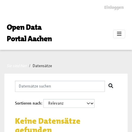
Skip to main content
Einloggen
Open Data
Portal Aachen
Sie sind hier
Datensätze
Sortieren nach
Keine Datensätze
gefunden