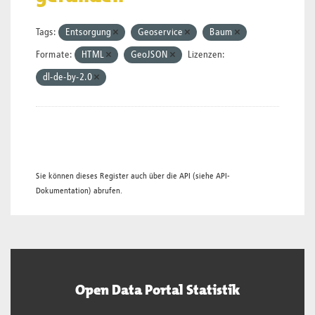
Tags:
Entsorgung
Geoservice
Baum
Formate:
HTML
GeoJSON
Lizenzen:
dl-de-by-2.0
Sie können dieses Register auch über die
API
(siehe
API-
Dokumentation
) abrufen.
Open Data Portal Statistik