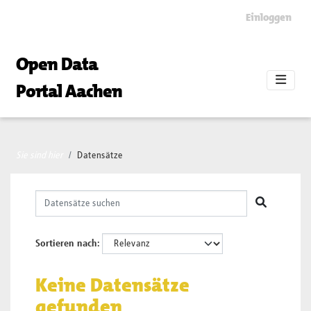
Skip to main content
Einloggen
Open Data
Portal Aachen
Sie sind hier
Datensätze
Sortieren nach
Keine Datensätze
gefunden