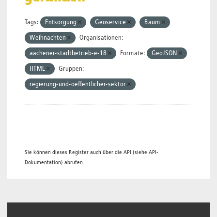
Tags:
Entsorgung
Geoservice
Baum
Weihnachten
Organisationen:
aachener-stadtbetrieb-e-18
Formate:
GeoJSON
HTML
Gruppen:
regierung-und-oeffentlicher-sektor
Sie können dieses Register auch über die
API
(siehe
API-
Dokumentation
) abrufen.