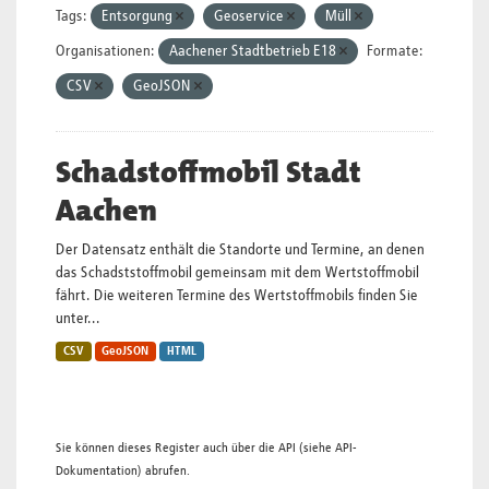
Tags:
Entsorgung
Geoservice
Müll
Organisationen:
Aachener Stadtbetrieb E18
Formate:
CSV
GeoJSON
Schadstoffmobil Stadt
Aachen
Der Datensatz enthält die Standorte und Termine, an denen
das Schadststoffmobil gemeinsam mit dem Wertstoffmobil
fährt. Die weiteren Termine des Wertstoffmobils finden Sie
unter...
CSV
GeoJSON
HTML
Sie können dieses Register auch über die
API
(siehe
API-
Dokumentation
) abrufen.