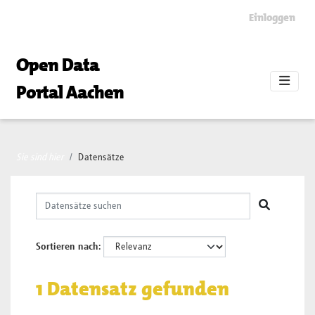
Skip to main content
Einloggen
Open Data
Portal Aachen
Sie sind hier
Datensätze
Sortieren nach
1 Datensatz gefunden