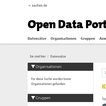
Skip to main content
< aachen.de
Open Data Por
Datensätze
Organisationen
Gruppen
Anw
Sie sind hier
Datensätze
Organisationen
Für diese Suche wurden keine
Organisationen gefunden.
K
Gruppen
Tag