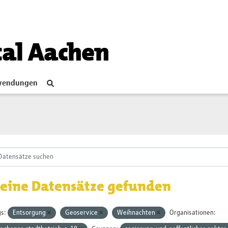
tal Aachen
endungen
eine Datensätze gefunden
s:
Entsorgung
Geoservice
Weihnachten
Organisationen: