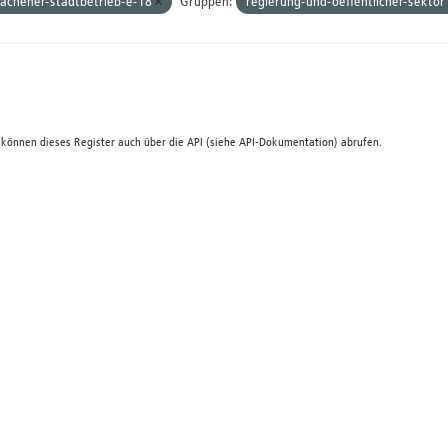
achener-stadtbetrieb-e-18
Gruppen:
regierung-und-oeffentlicher-sektor
 können dieses Register auch über die
API
(siehe
API-Dokumentation
) abrufen.